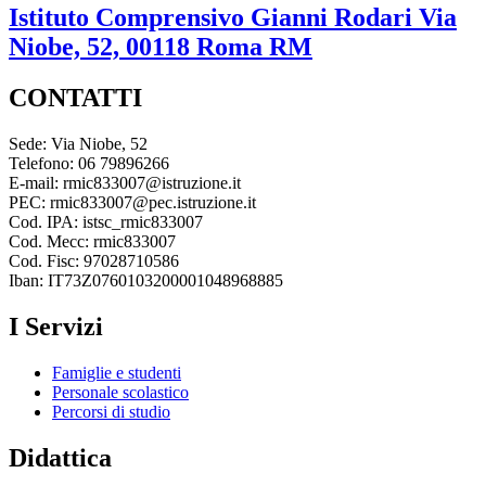
Istituto Comprensivo
Gianni Rodari
Via
Niobe, 52, 00118 Roma RM
CONTATTI
Sede: Via Niobe, 52
Telefono: 06 79896266
E-mail: rmic833007@istruzione.it
PEC: rmic833007@pec.istruzione.it
Cod. IPA: istsc_rmic833007
Cod. Mecc: rmic833007
Cod. Fisc: 97028710586
Iban: IT73Z0760103200001048968885
I Servizi
Famiglie e studenti
Personale scolastico
Percorsi di studio
Didattica