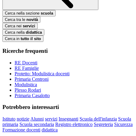
Cerca nella sezione
scuola
Cerca tra le
novità
Cerca nei
servizi
Cerca nella
didattica
Cerca in
tutto il sito
Ricerche frequenti
RE Docenti
RE Famiglie
Protetto: Modulistica docenti
Primaria Centroni
Modulistica
Plesso Rodari
Primaria Casalotto
Potrebbero interessarti
Istituto
notizie
Alunni
servizi
Insegnanti
Scuola dell'infanzia
Scuola
primaria
Scuola secondaria
Registro elettronico
Segreteria
Sicurezza
Formazione docenti
didattica