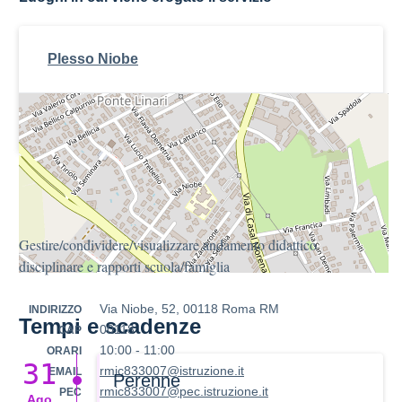
Plesso Niobe
Cosa serve
Gestire/condividere/visualizzare andamento didattico
disciplinare e rapporti scuola/famiglia
Via Niobe, 52, 00118 Roma RM
INDIRIZZO
Tempi e scadenze
00118
CAP
10:00 - 11:00
ORARI
31
rmic833007@istruzione.it
EMAIL
Perenne
rmic833007@pec.istruzione.it
PEC
Ago