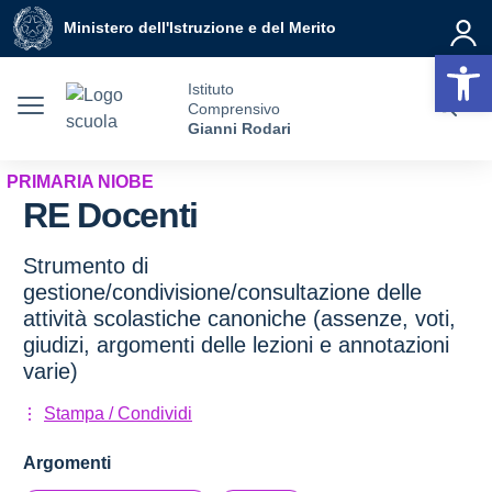
Vai ai contenuti
Vai al menu di navigazione
Vai al footer
Ministero dell'Istruzione e del Merito
Op
Istituto
Comprensivo
Gianni Rodari
PRIMARIA NIOBE
RE Docenti
Strumento di
gestione/condivisione/consultazione delle
attività scolastiche canoniche (assenze, voti,
giudizi, argomenti delle lezioni e annotazioni
varie)
Stampa / Condividi
Argomenti